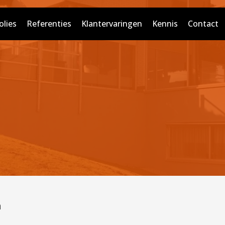
lies
Referenties
Klantervaringen
Kennis
Contact
n