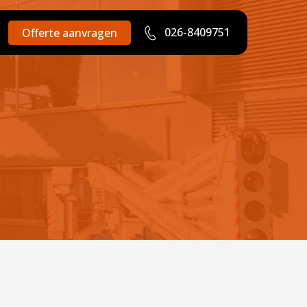
026-8409751
Offerte aanvragen