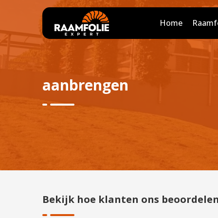
Home
Raamfo
aanbrengen
Bekijk hoe klanten ons beoordele