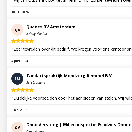
"Wij van OutSmart B.V. te Arnhem, zijn bijzonder tevreden over
18 juli 2024
Quades BV Amsterdam
QB
Helmig Heerink
"Zeer tevreden over dit bedrijf. We kregen voor ons kantoor sn
4 juni 2024
Tandartspraktijk Mondzorg Bemmel B.V.
TM
Bart Brouwers
"Duidelijke voorbeelden door het aanbieden van stalen. Wij wil
2 mei 2024
Onno Versteeg | Milieu inspectie & advies Omme
OV
Onno Versteeg