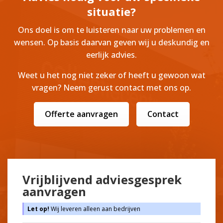
situatie?
Ons doel is om te luisteren naar uw problemen en
wensen. Op basis daarvan geven wij u deskundig en
eerlijk advies.
Weet u het nog niet zeker of heeft u gewoon wat
vragen? Neem gerust contact met ons op.
Offerte aanvragen
Contact
Vrijblijvend adviesgesprek
aanvragen
Let op!
Wij leveren alleen aan bedrijven