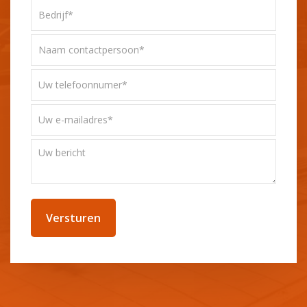
Bedrijf*
*
Naam
contactpersoon*
*
Uw
telefoonnummer
*
Uw
e-
mailadres
Uw
*
bericht