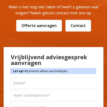
Weet u het nog niet zeker of heeft u gewoon wat
vragen? Neem gerust contact met ons op.
Offerte aanvragen
Contact
Vrijblijvend adviesgesprek
aanvragen
Let op!
Wij leveren alleen aan bedrijven
Bedrijf*
*
Naam
contactpersoon*
*
Uw