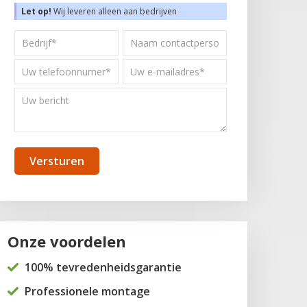
Let op!
Wij leveren alleen aan bedrijven
Bedrijf*
Naam
contactpersoon*
*
Uw
Uw
*
telefoonnummer
e-
Uw
mailadres
*
bericht
*
Onze voordelen
100% tevredenheidsgarantie
Professionele montage