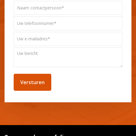
Naam
contactpersoon*
*
Uw
telefoonnummer
*
Uw
e-
mailadres
Uw
*
bericht